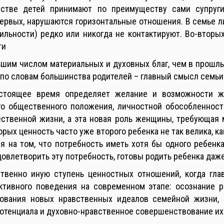
стве детей принимают по преимуществу сами супруги
рвых, нарушаются горизонтальные отношения. В семье либ
бильности) редко или никогда не контактируют. Во-втор
ти
шим числом материальных и духовных благ, чем в прошлые 
 по словам большинства родителей – главный смысл семьи
астоящее время определяет желание и возможности
го общественного положения, личностной обособленност
ественной жизни, а эта новая роль женщины, требующая 
орых ценность часто уже второго ребенка не так велика, к
 на том, что потребность иметь хотя бы одного ребенка
довлетворить эту потребность, готовы родить ребенка даже
твенно иную ступень ценностных отношений, когда гла
тивного поведения на современном этапе: осознание р
ования новых нравственных идеалов семейной жизни,
потенциала и духовно-нравственное совершенствование их