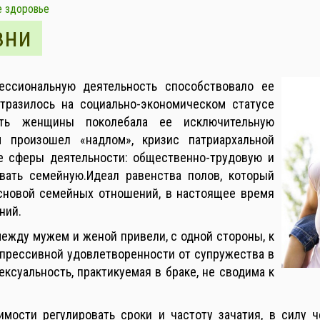
е здоровье
зни
ссиональную деятельность способствовало ее
тразилось на социально-экономическом статусе
сть женщины поколебала ее исключительную
 произошел «надлом», кризис патриархальной
е сферы деятельности: общественно-трудовую и
ывать семейную.Идеал равенства полов, который
основой семейных отношений, в настоящее время
ний.
ежду мужем и женой привели, с одной стороны, к
прессивной удовлетворенности от супружества в
сексуальность, практикуемая в браке, не сводима к
мости регулировать сроки и частоту зачатия, в силу 