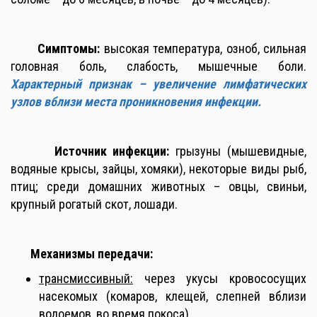
Симптомы
:
высокая температура, озноб, сильная
головная боль, слабость, мышечные боли.
Характерный признак – увеличение лимфатических
узлов вблизи места проникновения инфекции.
Источник инфекции
:
грызуны (мышевидные,
водяные крысы, зайцы, хомяки), некоторые виды рыб,
птиц;
с
реди домашних животных
– овцы, свиньи,
крупный рогатый скот, лошади
.
Механизмы передачи
:
трансмиссивный:
через укусы кровососущих
насекомых (комаров, клещей, слепней вблизи
водоемов, во время покоса).