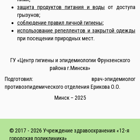
з
ащита продуктов питания и воды
от доступа
грызунов
;
с
облюдение правил личной гигиены
;
и
спользование репеллентов и закрытой одежды
при посещении природных мест
.
ГУ «Центр гигиены и эпидемиологии Фрунзенского
района г.Минска»
Подготовил: врач-эпидемиолог
противоэпидемического отделения Ерикова О.О.
Минск – 2025
© 2017 -
2026 Учреждение здравоохранения «12-я
городская поликлиника»