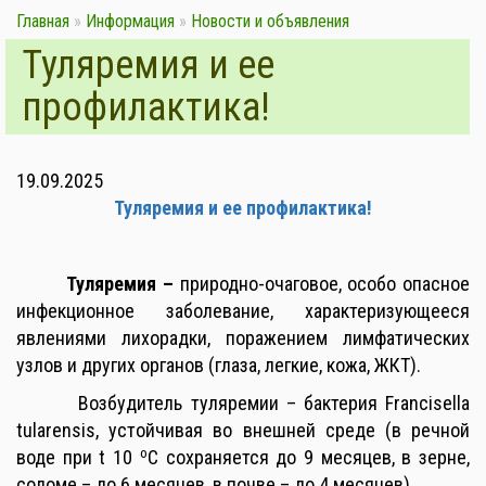
Главная
»
Информация
»
Новости и объявления
Туляремия и ее
профилактика!
19.09.2025
Туляремия и ее профилактика!
Туляремия
–
природно-очаговое, особо опасное
инфекционное заболевание, характеризующееся
явлениями лихорадки, поражением лимфатических
узлов и других органов (глаза, легкие, кожа, ЖКТ).
Возбудитель туляремии – бактерия Francisella
tularensis, устойчивая во внешней среде (в речной
о
воде при t 10
С сохраняется до 9 месяцев, в зерне,
соломе – до 6 месяцев, в почве – до 4 месяцев).