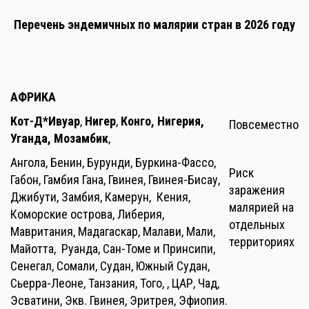
Перечень эндемичных по малярии стран в 2026 году
АФРИКА
Кот-Д*Ивуар
,
Нигер
,
Конго, Нигерия,
Повсеместно
Уганда,
Мозамбик
,
Ангола, Бенин, Бурунди, Буркина-Фассо,
Риск
Габон, Гамбия Гана, Гвинея, Гвинея-Бисау,
заражения
Джибути, Замбия, Камерун, Кения,
малярией на
Коморские острова, Либерия,
отдельных
Мавритания, Мадагаскар, Малави, Мали,
территориях
Майотта, Руанда, Сан-Томе и Принсипи,
Сенегал, Сомали, Судан, Южный Судан,
Сьерра-Леоне, Танзания, Того, , ЦАР, Чад,
Эсватини, Экв. Гвинея, Эритрея, Эфиопия.