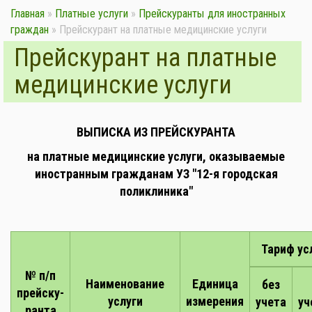
Главная
»
Платные услуги
»
Прейскуранты для иностранных
граждан
»
Прейскурант на платные медицинские услуги
Прейскурант на платные
медицинские услуги
ВЫПИСКА ИЗ ПРЕЙСКУРАНТА
на платные медицинские услуги, оказываемые
иностранным гражданам
УЗ "12-я городская
поликлиника"
Тариф ус
№ п/п
Наименование
Единица
без
прейску-
услуги
измерения
учета
уч
ранта