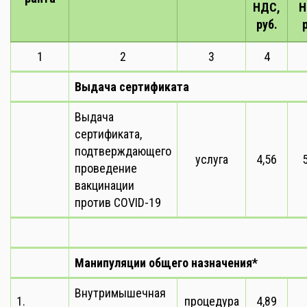
НДС,
Н
руб.
1
2
3
4
Выдача сертификата
Выдача
сертификата,
подтверждающего
услуга
4,56
проведение
вакцинации
против COVID-19
Манипуляции общего назначения*
Внутримышечная
1.
процедура
4,89